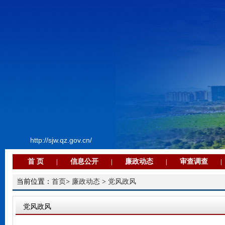
http://sjw.qz.gov.cn/
首 页
信息公开
廉政动态
审查调查
|
|
|
|
当前位置：
首页
>
廉政动态
>
党风政风
党风政风