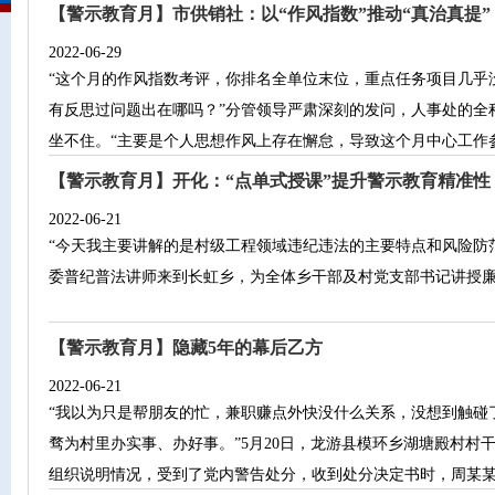
【警示教育月】市供销社：以“作风指数”推动“真治真提”
2022-06-29
“这个月的作风指数考评，你排名全单位末位，重点任务项目几乎
有反思过问题出在哪吗？”分管领导严肃深刻的发问，人事处的全
坐不住。“主要是个人思想作风上存在懈怠，导致这个月中心工作参与
【警示教育月】开化：“点单式授课”提升警示教育精准性
2022-06-21
“今天我主要讲解的是村级工程领域违纪违法的主要特点和风险防范
委普纪普法讲师来到长虹乡，为全体乡干部及村党支部书记讲授
【警示教育月】隐藏5年的幕后乙方
2022-06-21
“我以为只是帮朋友的忙，兼职赚点外快没什么关系，没想到触碰
骛为村里办实事、办好事。”5月20日，龙游县模环乡湖塘殿村村
组织说明情况，受到了党内警告处分，收到处分决定书时，周某某懊