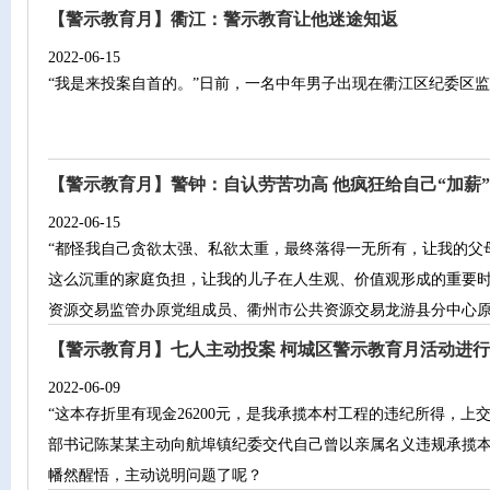
【警示教育月】衢江：警示教育让他迷途知返
2022-06-15
“我是来投案自首的。”日前，一名中年男子出现在衢江区纪委区
【警示教育月】警钟：自认劳苦功高 他疯狂给自己“加薪”
2022-06-15
“都怪我自己贪欲太强、私欲太重，最终落得一无所有，让我的父
这么沉重的家庭负担，让我的儿子在人生观、价值观形成的重要时
资源交易监管办原党组成员、衢州市公共资源交易龙游县分中心原主
【警示教育月】七人主动投案 柯城区警示教育月活动进行
2022-06-09
“这本存折里有现金26200元，是我承揽本村工程的违纪所得，上
部书记陈某某主动向航埠镇纪委交代自己曾以亲属名义违规承揽本
幡然醒悟，主动说明问题了呢？