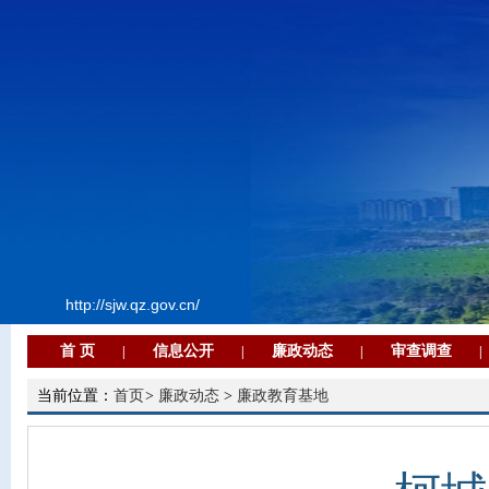
http://sjw.qz.gov.cn/
首 页
信息公开
廉政动态
审查调查
|
|
|
|
当前位置：
首页
>
廉政动态
>
廉政教育基地